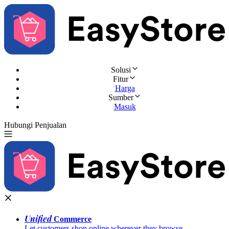
Solusi
Fitur
Harga
Sumber
Masuk
Hubungi Penjualan
Coba Gratis
Unified
Commerce
Let customers shop online wherever they browse