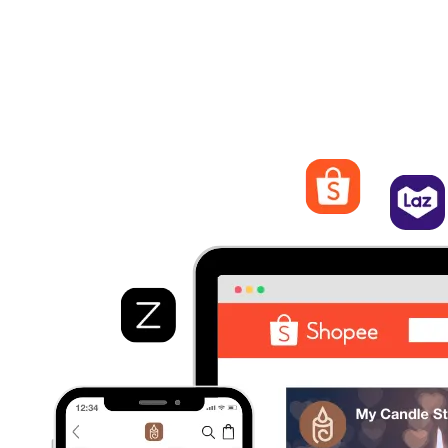
Merampingkan Manajemen Pemesanan
Memproses dan memenuhi pesanan dari pasar yang berbeda.
Lihat detail pesanan, lacak status, dan kelola pengiriman dan
logistik dengan cepat dari EasyStore.