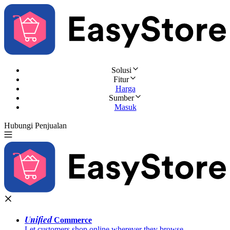
Solusi
Fitur
Harga
Sumber
Masuk
Hubungi Penjualan
Coba Gratis
Unified
Commerce
Let customers shop online wherever they browse