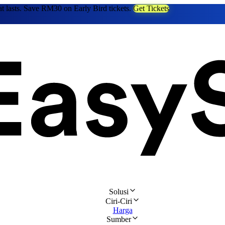
at lasts. Save RM30 on Early Bird tickets.
Get Tickets
Solusi
Ciri-Ciri
Harga
Sumber