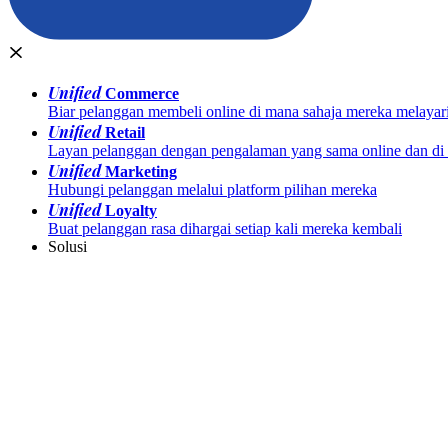
Unified
Commerce
Biar pelanggan membeli online di mana sahaja mereka melayar
Unified
Retail
Layan pelanggan dengan pengalaman yang sama online dan di k
Unified
Marketing
Hubungi pelanggan melalui platform pilihan mereka
Unified
Loyalty
Buat pelanggan rasa dihargai setiap kali mereka kembali
Solusi