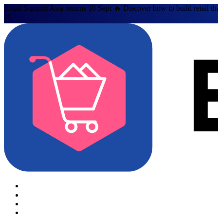
Retail Summit Asia returns 10 Sept 🔥 Discover how to build retail th