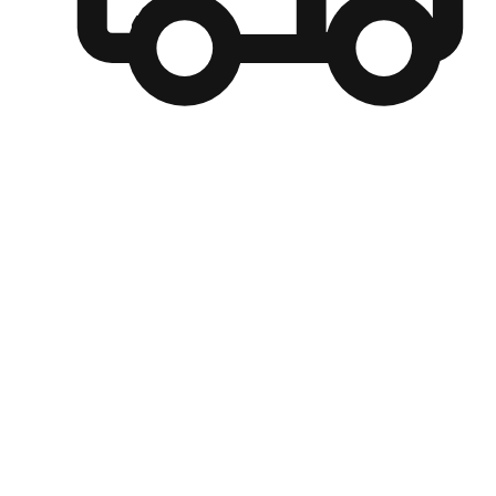
自選運送方式
顧客可以根據喜好選擇取貨日期和時間，並搭配到店自取、
商取貨或是宅配到府，達到高便捷及個人化的服務。