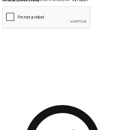
提交
流暢的購物旅程
讓顧客無論是透過手機、網頁或是應用程式都能盡情享受購
物。當他們使用不同介面卻擁有一致性的體驗時，能有效提升
對您品牌的好感度。