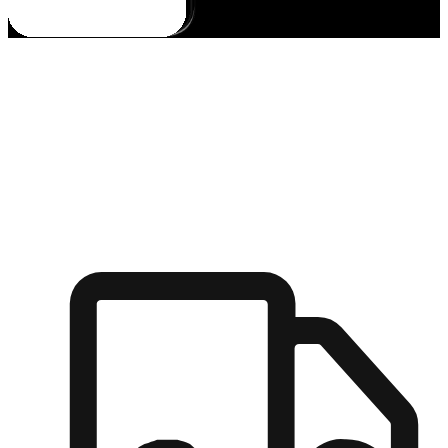
多元彈性物流
無論宅配到家或是到店自取，都能滿足顧客的需求，物流的靈
活度可成為購物決策的關鍵因素。