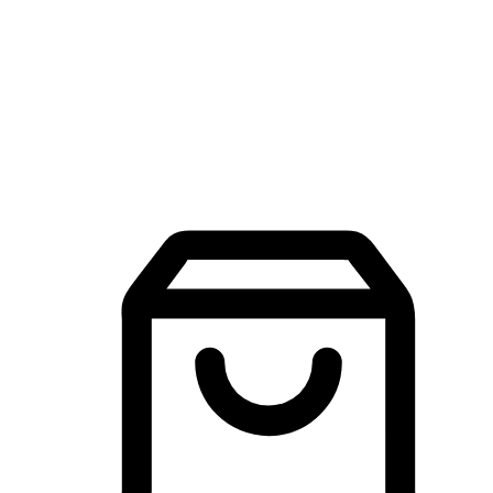
品牌探索
建立線上品牌官網，讓顧客能夠透過搜尋引擎查詢並進行更
入的互動。