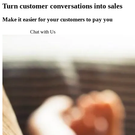
Turn
customer conversations
into sales
Make it easier for your customers to pay you
Get Started
Chat with Us