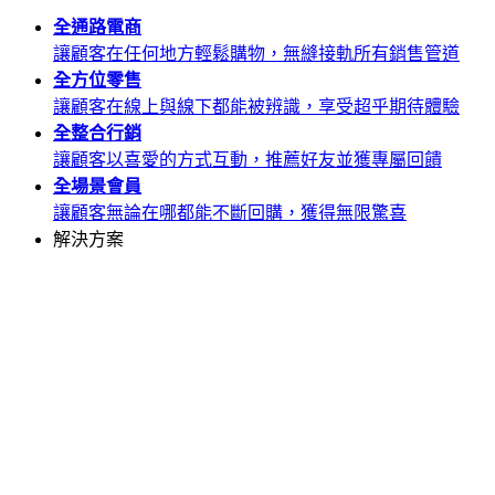
全通路
電商
讓顧客在任何地方輕鬆購物，無縫接軌所有銷售管道
全方位
零售
讓顧客在線上與線下都能被辨識，享受超乎期待體驗
全整合
行銷
讓顧客以喜愛的方式互動，推薦好友並獲專屬回饋
全場景
會員
讓顧客無論在哪都能不斷回購，獲得無限驚喜
解決方案